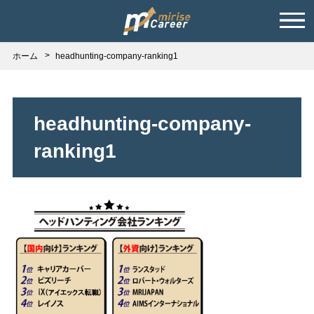
ホーム
headhunting-company-ranking1
headhunting-company-
ranking1