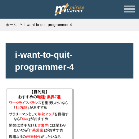
ホーム
i-want-to-quit-programmer-4
i-want-to-quit-
programmer-4