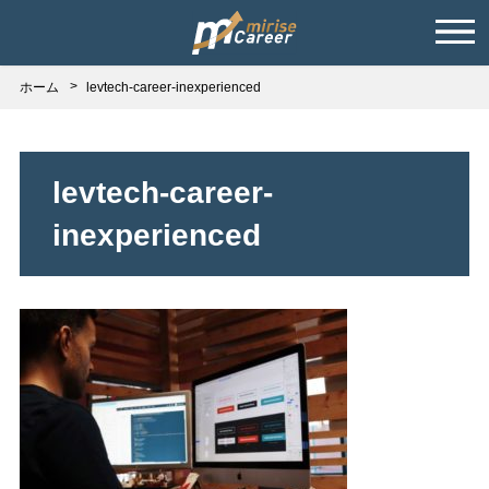
ホーム
levtech-career-inexperienced
levtech-career-
inexperienced