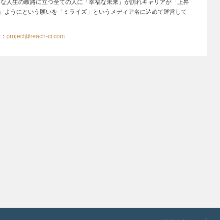
きな人生の岐路に立つ全ての人に「幸福な未来」が訪れキャリアが「上昇
e）」ようにという願いを「ミライズ」というメディア名に込めて運営して
せ：
project@reach-cr.com