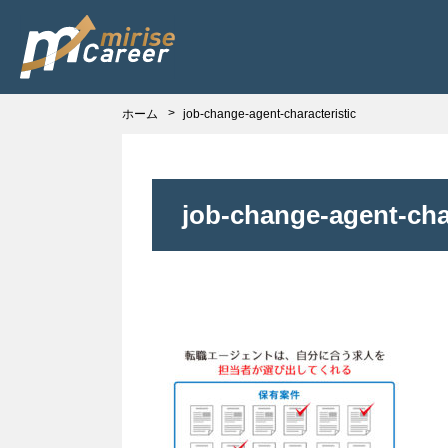
ホーム
job-change-agent-characteristic
job-change-agent-char