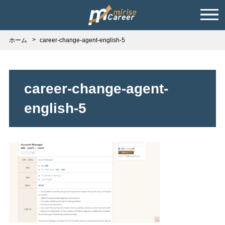
ホーム
career-change-agent-english-5
career-change-agent-
english-5