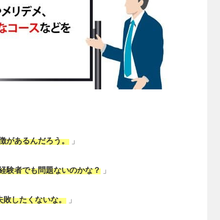
徴があるんだろう。
」
経験者でも問題ないのかな？
」
失敗したくないな。
」